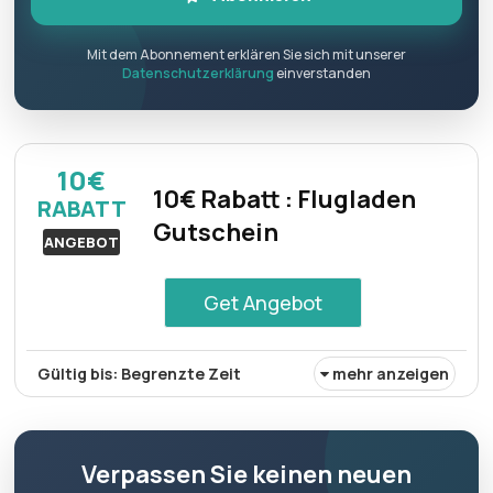
Mit dem Abonnement erklären Sie sich mit unserer
Datenschutzerklärung
einverstanden
10€
10€ Rabatt : Flugladen
RABATT
Gutschein
ANGEBOT
Get Angebot
Gültig bis: Begrenzte Zeit
mehr anzeigen
Rabatt:
Kunden können sich durch die anmeldung mit
dem Flugladen-gutschein einen rabatt von 10€ sichern
und so bei berechtigten buchungen nach der
Verpassen Sie keinen neuen
registrierung sparen.